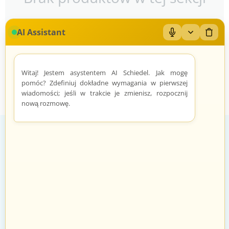
AI Assistant
Mikrofon: Wł/Wył
Zwiń/rozwiń
Wyczy
Witaj! Jestem asystentem AI Schiedel. Jak mogę
pomóc? Zdefiniuj dokładne wymagania w pierwszej
wiadomości; jeśli w trakcie je zmienisz, rozpocznij
nową rozmowę.
Zadowoleni Klienci
Znane marki
Zarządzanie zamówieniami odbywa
Sprawdzeni sprzedawcy i produkty
się automatycznie i intuicyjnie.
znanych marek.