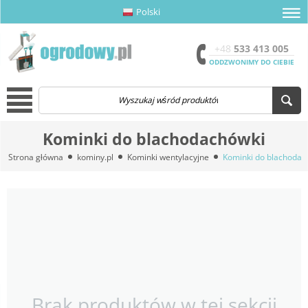
Polski
amknij menu
amknij menu
amknij menu
Otwór
+48
533 413 005
ODDZWONIMY DO CIEBIE
Menu
Kominki do blachodachówki
Strona główna
kominy.pl
Kominki wentylacyjne
Kominki do blachodac
Brak produktów w tej sekcji