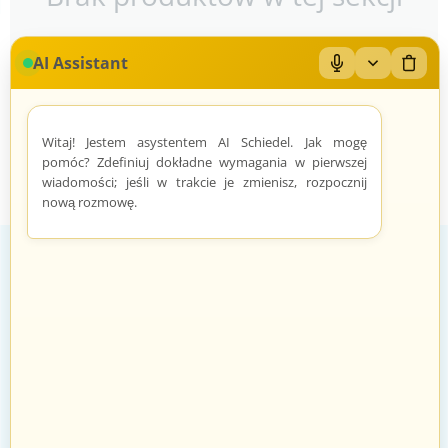
AI Assistant
Mikrofon: Wł/Wył
Zwiń/rozwiń
Wyczy
Witaj! Jestem asystentem AI Schiedel. Jak mogę
pomóc? Zdefiniuj dokładne wymagania w pierwszej
wiadomości; jeśli w trakcie je zmienisz, rozpocznij
nową rozmowę.
Zadowoleni Klienci
Znane marki
Zarządzanie zamówieniami odbywa
Sprawdzeni sprzedawcy i produkty
się automatycznie i intuicyjnie.
znanych marek.