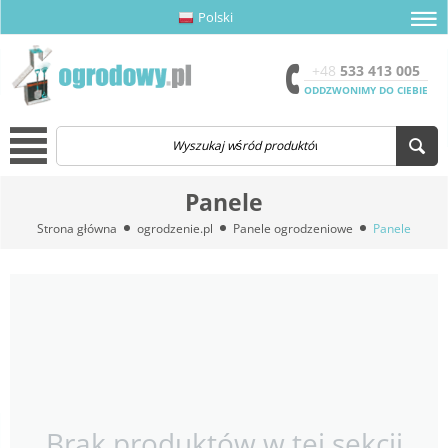
Polski
amknij menu
amknij menu
amknij menu
Otwór
+48
533 413 005
ODDZWONIMY DO CIEBIE
Menu
Panele
Strona główna
ogrodzenie.pl
Panele ogrodzeniowe
Panele
Brak produktów w tej sekcji