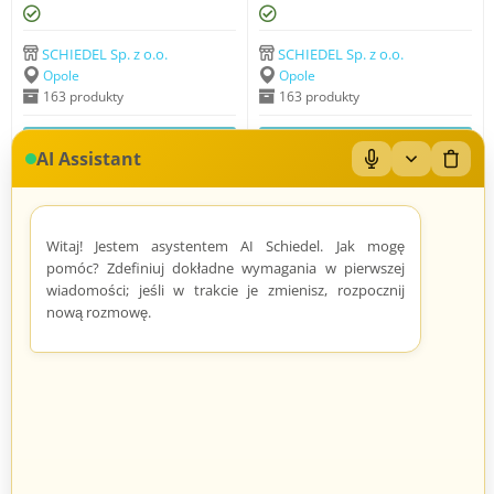
SCHIEDEL Sp. z o.o.
SCHIEDEL Sp. z o.o.
Opole
Opole
163 produkty
163 produkty
AI Assistant
Mikrofon: Wł/Wył
Zwiń/rozwiń
Wyczy
Witaj! Jestem asystentem AI Schiedel. Jak mogę
pomóc? Zdefiniuj dokładne wymagania w pierwszej
wiadomości; jeśli w trakcie je zmienisz, rozpocznij
nową rozmowę.
SCHIEDEL KINGFIRE LINEARE
SCHIEDEL KINGFIRE RONDO
SC
SC
27.371
zł
30.022
zł
98
68