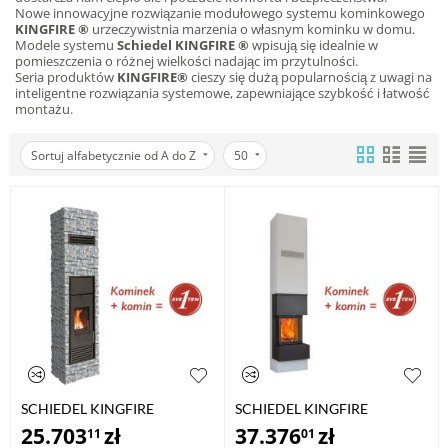
Nowe innowacyjne rozwiązanie modułowego systemu kominkowego
KINGFIRE ®
urzeczywistnia marzenia o własnym kominku w domu.
Modele systemu
Schiedel KINGFIRE ®
wpisują się idealnie w
pomieszczenia o różnej wielkości nadając im przytulności.
Seria produktów
KINGFIRE®
cieszy się dużą popularnością z uwagi na
inteligentne rozwiązania systemowe, zapewniające szybkość i łatwość
montażu.
Sortuj alfabetycznie od A do Z
50
SCHIEDEL KINGFIRE
SCHIEDEL KINGFIRE
CLASSICO S
GRANDE SC
25.703
zł
37.376
zł
11
01