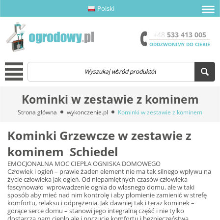
Polski
amknij menu
amknij menu
amknij menu
Otwór
+48
533 413 005
ODDZWONIMY DO CIEBIE
Menu
Kominki w zestawie z kominem
Strona główna
wykonczenie.pl
Kominki w zestawie z kominem
Kominki Grzewcze w zestawie z
kominem Schiedel
EMOCJONALNA MOC CIEPŁA OGNISKA DOMOWEGO
Człowiek i ogień – prawie żaden element nie ma tak silnego wpływu na
życie człowieka jak ogień. Od niepamiętnych czasów człowieka
fascynowało wprowadzenie ognia do własnego domu, ale w taki
sposób aby mieć nad nim kontrolę i aby płomienie zamienić w strefę
komfortu, relaksu i odprężenia. Jak dawniej tak i teraz kominek –
gorące serce domu – stanowi jego integralną część i nie tylko
dostarcza nam ciepło ale i poczucie komfortu i bezpieczeństwa.