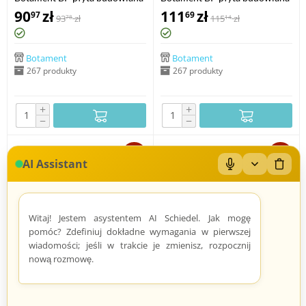
1,2 m x 0,6 m / 10 mm
1,2 m x 0,6 m / 20 mm
90
zł
111
zł
97
69
93
zł
115
zł
78
14
Botament
Botament
267 produkty
267 produkty
+
+
−
−
-3%
-3%
AI Assistant
Mikrofon: Wł/Wył
Zwiń/rozwiń
Wyczy
Witaj! Jestem asystentem AI Schiedel. Jak mogę
pomóc? Zdefiniuj dokładne wymagania w pierwszej
wiadomości; jeśli w trakcie je zmienisz, rozpocznij
nową rozmowę.
Botament BP płyta budowlana
Botament BP płyta budowlana
1,2 m x 0,6 m / 30 mm
1,2 m x 0,6 m / 4 mm
137
zł
72
zł
09
19
33
42