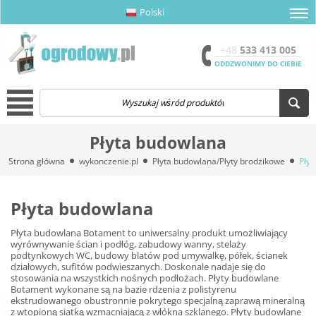
Polski
amknij menu
amknij menu
amknij menu
Otwór
+48
533 413 005
ODDZWONIMY DO CIEBIE
Menu
Płyta budowlana
Strona główna
wykonczenie.pl
Płyta budowlana/Płyty brodzikowe
Pły
Płyta budowlana
Płyta budowlana Botament to uniwersalny produkt umożliwiający
wyrównywanie ścian i podłóg, zabudowy wanny, stelaży
podtynkowych WC, budowy blatów pod umywalkę, półek, ścianek
działowych, sufitów podwieszanych. Doskonale nadaje się do
stosowania na wszystkich nośnych podłożach. Płyty budowlane
Botament wykonane są na bazie rdzenia z polistyrenu
ekstrudowanego obustronnie pokrytego specjalną zaprawą mineralną
z wtopioną siatką wzmacniającą z włókna szklanego. Płyty budowlane