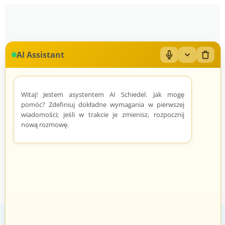
AI Assistant
Mikrofon: Wł/Wył
Zwiń/rozwiń
Wyczy
Brak produktów w tej sekcji
Witaj! Jestem asystentem AI Schiedel. Jak mogę
pomóc? Zdefiniuj dokładne wymagania w pierwszej
wiadomości; jeśli w trakcie je zmienisz, rozpocznij
nową rozmowę.