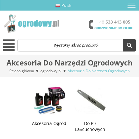
Polski
amknij menu
amknij menu
amknij menu
Otwór
+48
533 413 005
ODDZWONIMY DO CIEBIE
Menu
Akcesoria Do Narzędzi Ogrodowych
Strona główna
ogrodowy.pl
Akcesoria Do Narzędzi Ogrodowych
Akcesoria-Ogród
Do Pił
Łańcuchowych