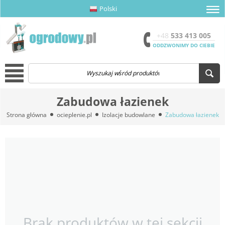
Polski
amknij menu
amknij menu
amknij menu
Otwór
+48
533 413 005
ODDZWONIMY DO CIEBIE
Menu
Zabudowa łazienek
Strona główna
ocieplenie.pl
Izolacje budowlane
Zabudowa łazienek
Brak produktów w tej sekcji