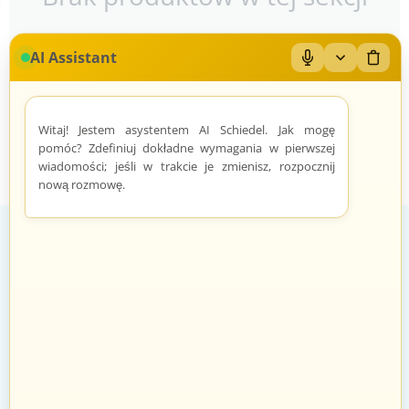
AI Assistant
Mikrofon: Wł/Wył
Zwiń/rozwiń
Wyczy
Witaj! Jestem asystentem AI Schiedel. Jak mogę
pomóc? Zdefiniuj dokładne wymagania w pierwszej
wiadomości; jeśli w trakcie je zmienisz, rozpocznij
nową rozmowę.
Zadowoleni Klienci
Znane marki
Zarządzanie zamówieniami odbywa
Sprawdzeni sprzedawcy i produkty
się automatycznie i intuicyjnie.
znanych marek.