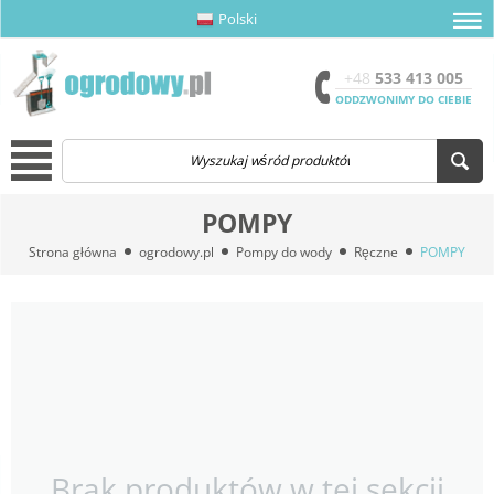
Polski
amknij menu
amknij menu
amknij menu
Otwór
+48
533 413 005
ODDZWONIMY DO CIEBIE
Menu
POMPY
Strona główna
ogrodowy.pl
Pompy do wody
Ręczne
POMPY
Brak produktów w tej sekcji