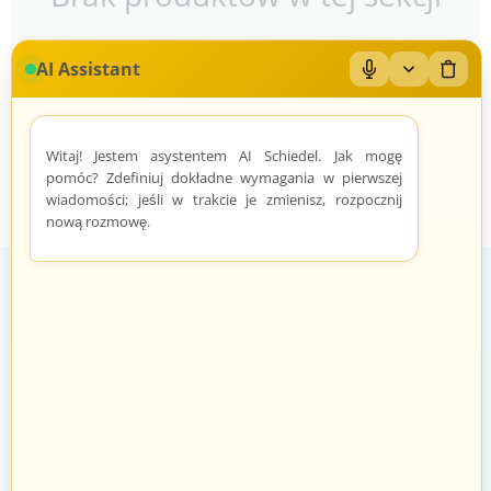
AI Assistant
Mikrofon: Wł/Wył
Zwiń/rozwiń
Wyczy
Witaj! Jestem asystentem AI Schiedel. Jak mogę
pomóc? Zdefiniuj dokładne wymagania w pierwszej
wiadomości; jeśli w trakcie je zmienisz, rozpocznij
nową rozmowę.
Zadowoleni Klienci
Znane marki
Zarządzanie zamówieniami odbywa
Sprawdzeni sprzedawcy i produkty
się automatycznie i intuicyjnie.
znanych marek.