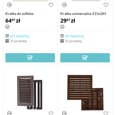
Kratka do sufitów
Kratka uniwersalna 215x265
podwieszanych 600x600 mm
mm PVC do pochłaniaczy
64
zł
29
zł
97
07
PVC
kuchennych
ZPT MAXPOL
ZPT MAXPOL
33 produkty
33 produkty