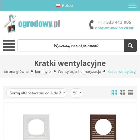
Polski
amknij menu
amknij menu
amknij menu
Otwór
+48
533 413 005
ODDZWONIMY DO CIEBIE
Menu
Kratki wentylacyjne
Strona główna
kominy.pl
Wentylacja i klimatyzacja
Kratki wentylacyjn
Sortuj alfabetycznie od A do Z
50