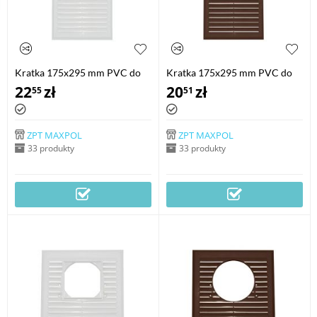
Kratka 175x295 mm PVC do
Kratka 175x295 mm PVC do
pochłaniaczy z wejściem
pochłaniaczy z wejściem
22
zł
20
zł
55
51
kwadratowym
rurowym
ZPT MAXPOL
ZPT MAXPOL
33 produkty
33 produkty