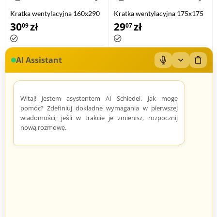
Kratka wentylacyjna 160x290
Kratka wentylacyjna 175x175
mm PVC z nastawną żaluzją
mm PVC z nastawną żaluzją
30
zł
29
zł
09
07
ZPT MAXPOL
ZPT MAXPOL
AI Assistant
Mikrofon: Wł/Wył
Zwiń/rozwiń
Wyczy
33 produkty
33 produkty
Witaj! Jestem asystentem AI Schiedel. Jak mogę
pomóc? Zdefiniuj dokładne wymagania w pierwszej
wiadomości; jeśli w trakcie je zmienisz, rozpocznij
nową rozmowę.