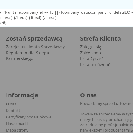
{if $runtime.company_id == 15 || ($company_data.company_id|default:0) =
{literal}
{/literal}
{literal}
{/literal}
{/if}
Zostań sprzedawcą
Strefa Klienta
Zarejestruj konto Sprzedawcy
Zaloguj się
Regulamin dla Sklepu
Załóż konto
Partnerskiego
Lista życzeń
Lista porównań
Informacje
O nas
Prowadzimy sprzedaż towarów 
O nas
Kontakt
Towary te sprzedajemy w sys
Certyfikaty podarunkowe
naszych pasaży uruchamiając 
Nasze marki
Zatrudniamy profesjonalnie 
Mapa strony
największymi producentami w