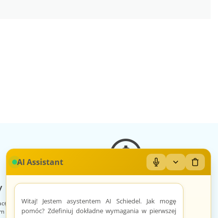
AI Assistant
Mikrofon: Wł/Wył
Zwiń/rozwiń
Wyczyś
 sklep
Zróżnicowane towary
Witaj! Jestem asystentem AI Schiedel. Jak mogę
acę, otrzymuje
Prezentacja towarów jest dopasowana do
pomóc? Zdefiniuj dokładne wymagania w pierwszej
im sklepem na
odpowiednich kategorii przypisanych