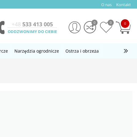
O nas
Kontakt
0
0
+48
533 413 005
0
ODDZWONIMY DO CIEBIE
rcze
Narzędzia ogrodnicze
Ostrza i obrzeża