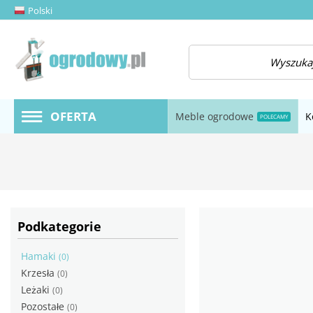
Polski
amknij menu
OFERTA
Meble ogrodowe
K
POLECAMY
Podkategorie
Hamaki
(0)
Krzesła
(0)
Leżaki
(0)
Pozostałe
(0)