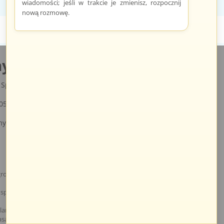
indywidualnie dla każdego sprzedawcy.
wiadomości; jeśli w trakcie je zmienisz, rozpocznij
nową rozmowę.
y.pl
Sp. z o.o., ul. św. Rocha 4a, 35-330 Rzeszów, Polska
05
y.pl
rodzeniowe, technika grzewcza oraz osprzęt do domu i ogrodu.
specjalistyczną kadrą informatyczną, stworzyliśmy oprogramowanie
nej. Pozwoliło to nam na nawiązanie bezpośrednich kontaktów z
pasażach branżowych.