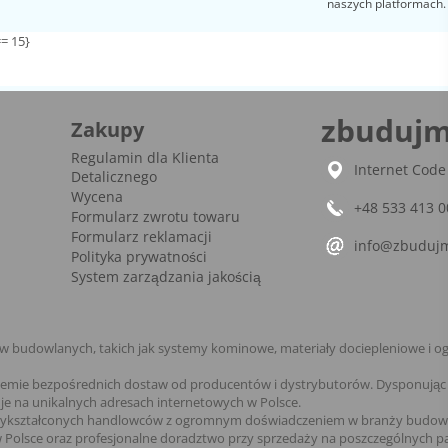
naszych platformach.
= 15}
zbudujm
Zakupy
Regulamin dla Klienta
Internet Code 
Detalicznego
Wycena
+48 533 413 0
Formularz zwrotu towaru
Formularz reklamacji
info@zbudujm
Polityka prywatności
System zarządzania jakością
budowlanych, takich jak systemy kominowe, materiały dociepleniowe i og
temie bezpośrednich dostaw od producentów i dystrybutorów. Dysponując 
je na unikalnych adresach internetowych w Polsce.
wykształconych handlowców z ogromnym doświadczeniem w branży budowla
 Polsce oraz profesjonalne doradztwo przy sprzedaży na poszczególnych 