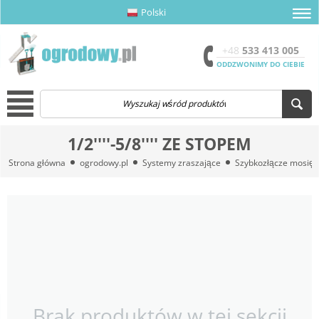
Polski
amknij menu
amknij menu
amknij menu
Otwór
+48
533 413 005
ODDZWONIMY DO CIEBIE
Menu
1/2''''-5/8'''' ZE STOPEM
Strona główna
ogrodowy.pl
Systemy zraszające
Szybkozłącze mosię
Brak produktów w tej sekcji