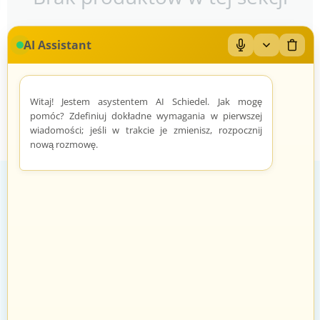
AI Assistant
Mikrofon: Wł/Wył
Zwiń/rozwiń
Wyczy
Witaj! Jestem asystentem AI Schiedel. Jak mogę
pomóc? Zdefiniuj dokładne wymagania w pierwszej
wiadomości; jeśli w trakcie je zmienisz, rozpocznij
nową rozmowę.
Zadowoleni Klienci
Znane marki
Zarządzanie zamówieniami odbywa
Sprawdzeni sprzedawcy i produkty
się automatycznie i intuicyjnie.
znanych marek.