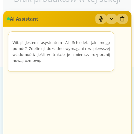
AI Assistant
Mikrofon: Wł/Wył
Zwiń/rozwiń
Wyczy
Witaj! Jestem asystentem AI Schiedel. Jak mogę
pomóc? Zdefiniuj dokładne wymagania w pierwszej
wiadomości; jeśli w trakcie je zmienisz, rozpocznij
nową rozmowę.
Zadowoleni Klienci
Znane marki
Zarządzanie zamówieniami odbywa
Sprawdzeni sprzedawcy i produkty
się automatycznie i intuicyjnie.
znanych marek.