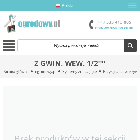
Polski
amknij menu
amknij menu
amknij menu
Otwór
+48
533 413 005
ODDZWONIMY DO CIEBIE
Menu
Z GWIN. WEW. 1/2''''
Strona główna
ogrodowy.pl
Systemy zraszające
Przyłącza z tworzywa
Brak produktów w tej sekcji