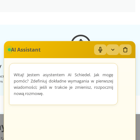
AI Assistant
Mikrofon: Wł/Wył
Zwiń/rozwiń
Wyczyś
 sklep
Zróżnicowane towary
Witaj! Jestem asystentem AI Schiedel. Jak mogę
acę, otrzymuje
Prezentacja towarów jest dopasowana do
pomóc? Zdefiniuj dokładne wymagania w pierwszej
im sklepem na
odpowiednich kategorii przypisanych
indywidualnie dla każdego sprzedawcy.
wiadomości; jeśli w trakcie je zmienisz, rozpocznij
nową rozmowę.
y.pl
Sp. z o.o., ul. św. Rocha 4a, 35-330 Rzeszów, Polska