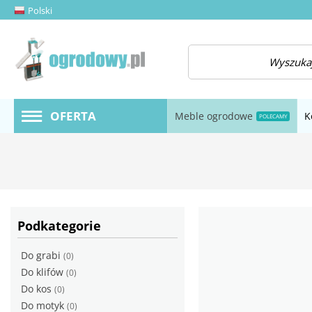
Polski
amknij menu
OFERTA
Meble ogrodowe
K
POLECAMY
Podkategorie
Do grabi
(0)
Do klifów
(0)
Do kos
(0)
Do motyk
(0)