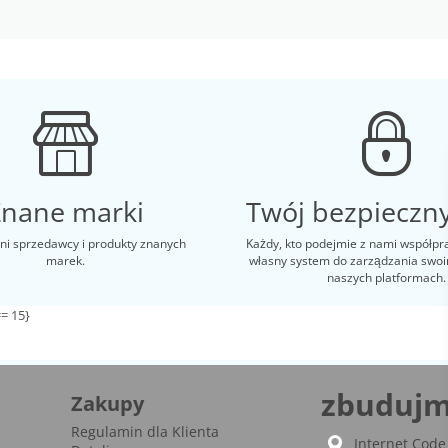
Znane marki
Twój bezpieczny
i sprzedawcy i produkty znanych
Każdy, kto podejmie z nami współpr
marek.
własny system do zarządzania swo
naszych platformach.
= 15}
zbudujm
Zakupy
Regulamin dla Klienta
Internet Code 