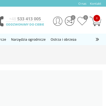
O nas
Kontakt
0
0
+48
533 413 005
0
ODDZWONIMY DO CIEBIE
rcze
Narzędzia ogrodnicze
Ostrza i obrzeża