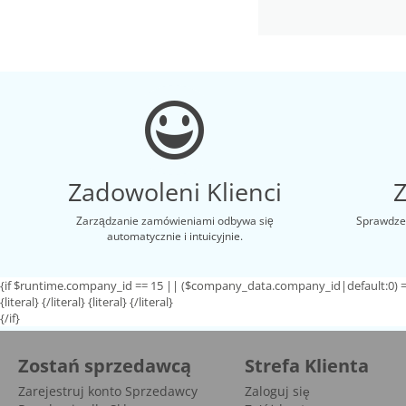
Zadowoleni Klienci
Zarządzanie zamówieniami odbywa się
Sprawdzen
automatycznie i intuicyjnie.
{if $runtime.company_id == 15 || ($company_data.company_id|default:0) =
{literal}
{/literal}
{literal}
{/literal}
{/if}
Zostań sprzedawcą
Strefa Klienta
Zarejestruj konto Sprzedawcy
Zaloguj się