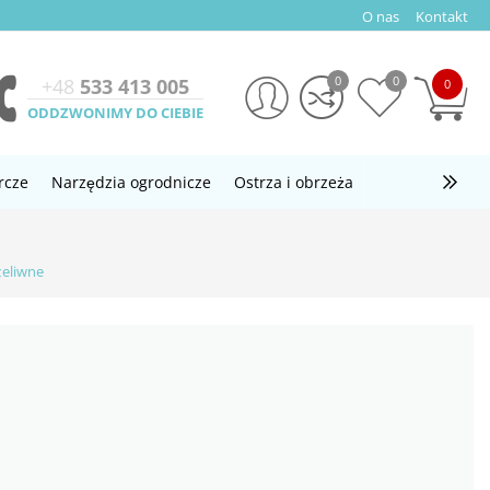
O nas
Kontakt
0
0
+48
533 413 005
0
ODDZWONIMY DO CIEBIE
rcze
Narzędzia ogrodnicze
Ostrza i obrzeża
żeliwne