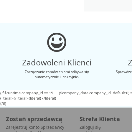
Zadowoleni Klienci
Zarządzanie zamówieniami odbywa się
Sprawdzen
automatycznie i intuicyjnie.
{if $runtime.company_id == 15 || ($company_data.company_id|default:0) =
{literal}
{/literal}
{literal}
{/literal}
{/if}
Zostań sprzedawcą
Strefa Klienta
Zarejestruj konto Sprzedawcy
Zaloguj się