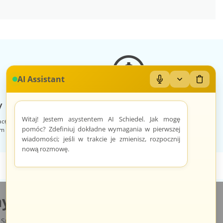
AI Assistant
Mikrofon: Wł/Wył
Zwiń/rozwiń
Wyczyś
 sklep
Zróżnicowane towary
Witaj! Jestem asystentem AI Schiedel. Jak mogę
acę, otrzymuje
Prezentacja towarów jest dopasowana do
pomóc? Zdefiniuj dokładne wymagania w pierwszej
im sklepem na
odpowiednich kategorii przypisanych
indywidualnie dla każdego sprzedawcy.
wiadomości; jeśli w trakcie je zmienisz, rozpocznij
nową rozmowę.
y.pl
Sp. z o.o., ul. św. Rocha 4a, 35-330 Rzeszów, Polska