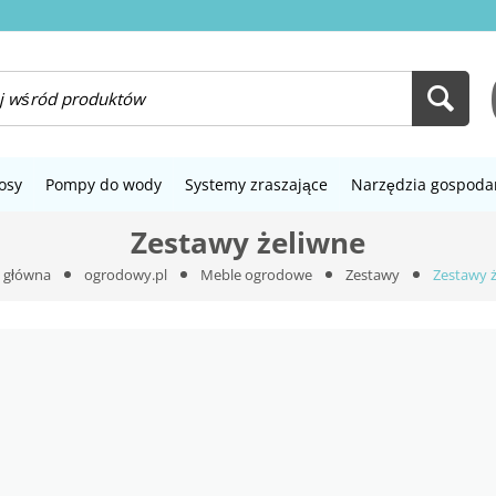
osy
Pompy do wody
Systemy zraszające
Narzędzia gospoda
Zestawy żeliwne
 główna
ogrodowy.pl
Meble ogrodowe
Zestawy
Zestawy 