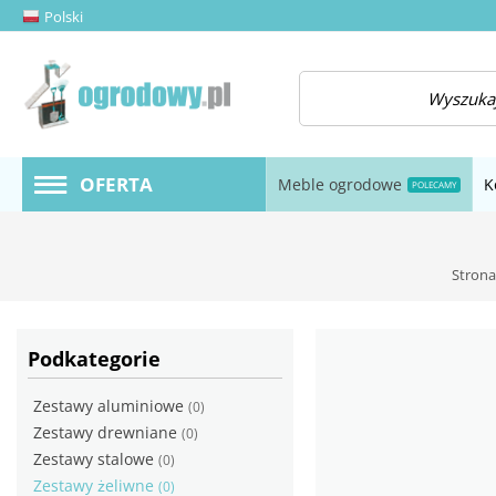
Polski
amknij menu
OFERTA
Meble ogrodowe
K
POLECAMY
Strona
Podkategorie
Zestawy aluminiowe
(0)
Zestawy drewniane
(0)
Zestawy stalowe
(0)
Zestawy żeliwne
(0)