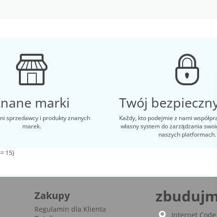
Znane marki
Twój bezpieczny
i sprzedawcy i produkty znanych
Każdy, kto podejmie z nami współpr
marek.
własny system do zarządzania swo
naszych platformach.
= 15}
zbudujm
Zakupy
Regulamin dla Klienta
Internet Code 