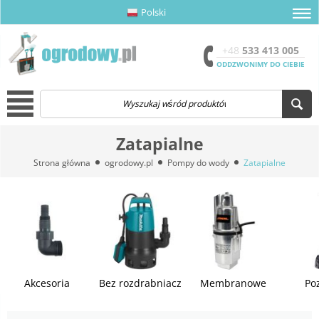
Polski
amknij menu
amknij menu
amknij menu
Otwór
+48
533 413 005
ODDZWONIMY DO CIEBIE
Menu
Zatapialne
Strona główna
ogrodowy.pl
Pompy do wody
Zatapialne
Akcesoria
Bez rozdrabniacz
Membranowe
Po