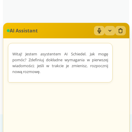
AI Assistant
Mikrofon: Wł/Wył
Zwiń/rozwiń
Wyczy
Brak produktów w tej sekcji
Witaj! Jestem asystentem AI Schiedel. Jak mogę
pomóc? Zdefiniuj dokładne wymagania w pierwszej
wiadomości; jeśli w trakcie je zmienisz, rozpocznij
nową rozmowę.