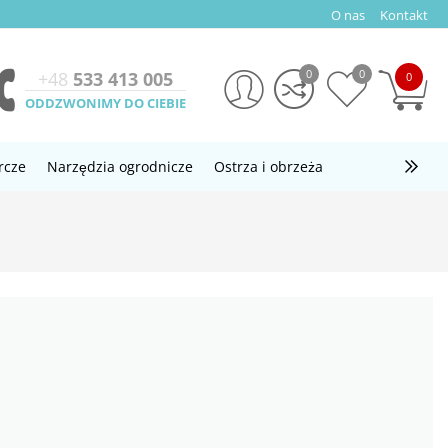
O nas
Kontakt
0
0
+48
533 413 005
0
ODDZWONIMY DO CIEBIE
rcze
Narzędzia ogrodnicze
Ostrza i obrzeża