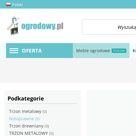
Polski
amknij menu
OFERTA
Meble ogrodowe
K
POLECAMY
Podkategorie
Trzon metalowy
(0)
Nieoprawne
(0)
Trzon drewniany
(0)
TRZON METALOWY
(0)