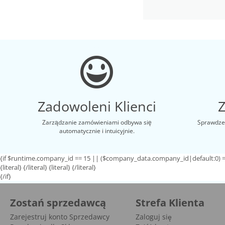
Zadowoleni Klienci
Zarządzanie zamówieniami odbywa się
Sprawdzen
automatycznie i intuicyjnie.
{if $runtime.company_id == 15 || ($company_data.company_id|default:0) =
{literal}
{/literal}
{literal}
{/literal}
{/if}
Zostań sprzedawcą
Strefa Klienta
Zarejestruj konto Sprzedawcy
Zaloguj się