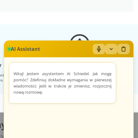
AI Assistant
Mikrofon: Wł/Wył
Zwiń/rozwiń
Wyczyś
 sklep
Zróżnicowane towary
Witaj! Jestem asystentem AI Schiedel. Jak mogę
acę, otrzymuje
Prezentacja towarów jest dopasowana do
pomóc? Zdefiniuj dokładne wymagania w pierwszej
im sklepem na
odpowiednich kategorii przypisanych
indywidualnie dla każdego sprzedawcy.
wiadomości; jeśli w trakcie je zmienisz, rozpocznij
nową rozmowę.
y.pl
Sp. z o.o., ul. św. Rocha 4a, 35-330 Rzeszów, Polska