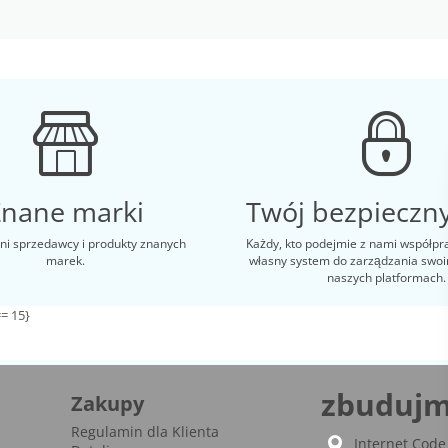
Znane marki
Twój bezpieczny
i sprzedawcy i produkty znanych
Każdy, kto podejmie z nami współpr
marek.
własny system do zarządzania swo
naszych platformach.
= 15}
zbudujm
Zakupy
Regulamin dla Klienta
Internet Code 