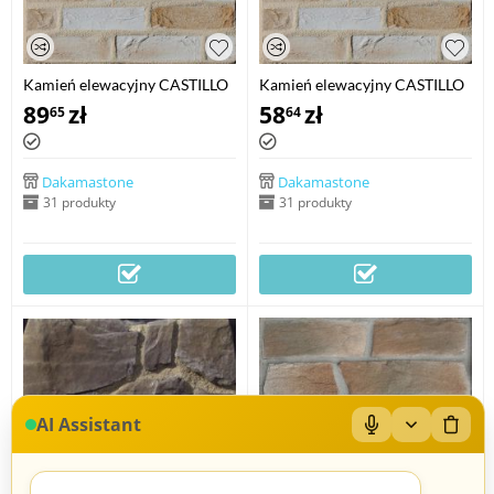
Kamień elewacyjny CASTILLO
Kamień elewacyjny CASTILLO
narożnik
89
zł
58
zł
65
64
Dakamastone
Dakamastone
31 produkty
31 produkty
AI Assistant
Mikrofon: Wł/Wył
Zwiń/rozwiń
Wyczy