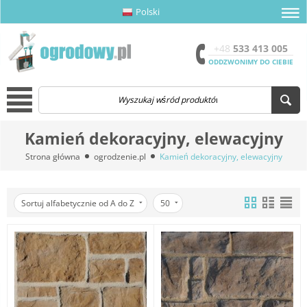
Polski
amknij menu
amknij menu
amknij menu
Otwór
+48
533 413 005
ODDZWONIMY DO CIEBIE
Menu
Kamień dekoracyjny, elewacyjny
Strona główna
ogrodzenie.pl
Kamień dekoracyjny, elewacyjny
Sortuj alfabetycznie od A do Z
50