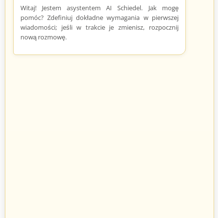
Witaj! Jestem asystentem AI Schiedel. Jak mogę
pomóc? Zdefiniuj dokładne wymagania w pierwszej
Kamień elewacyjny
Kamień elewacyjny COUNTRY
wiadomości; jeśli w trakcie je zmienisz, rozpocznij
COLORADO
57
zł
57
zł
nową rozmowę.
77
77
Dakamastone
Dakamastone
31 produkty
31 produkty