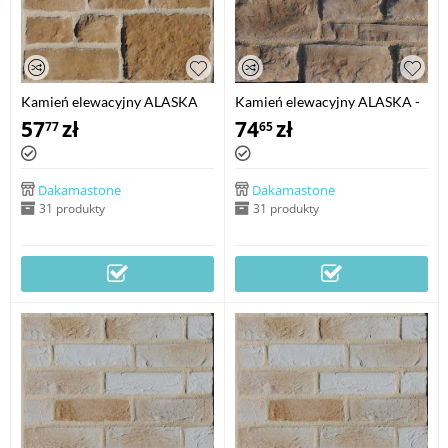
Kamień elewacyjny ALASKA
Kamień elewacyjny ALASKA -
narożnik
57
zł
74
zł
77
65
Dakamastone
Dakamastone
31 produkty
31 produkty