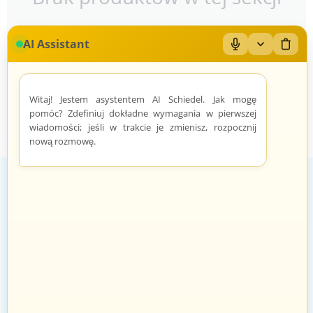
AI Assistant
Mikrofon: Wł/Wył
Zwiń/rozwiń
Wyczy
Witaj! Jestem asystentem AI Schiedel. Jak mogę
pomóc? Zdefiniuj dokładne wymagania w pierwszej
wiadomości; jeśli w trakcie je zmienisz, rozpocznij
nową rozmowę.
Zadowoleni Klienci
Znane marki
Zarządzanie zamówieniami odbywa
Sprawdzeni sprzedawcy i produkty
się automatycznie i intuicyjnie.
znanych marek.