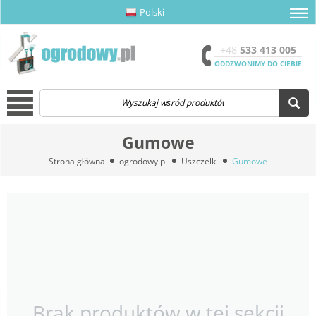
Polski
amknij menu
amknij menu
amknij menu
Otwór
+48
533 413 005
ODDZWONIMY DO CIEBIE
Menu
Gumowe
Strona główna
ogrodowy.pl
Uszczelki
Gumowe
Brak produktów w tej sekcji